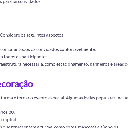
s para os convidados.
. Considere os seguintes aspectos:
 acomodar todos os convidados confortavelmente.
ra todos os participantes.
infraestrutura necessária, como estacionamento, banheiros e áreas 
ecoração
 turma e tornar o evento especial. Algumas ideias populares inclu
anos 80.
tropical.
 que representem a turma, como cores, mascotes e símbolos.