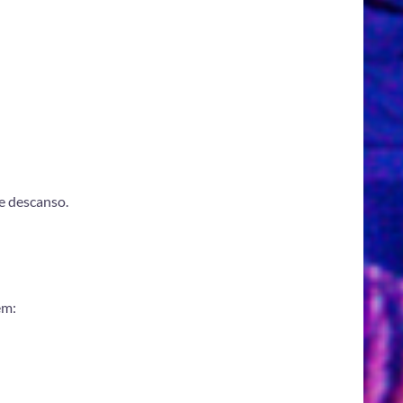
de descanso.
em: