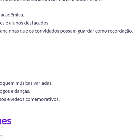
a acadêmica.
s e alunos destacados.
rancinhas que os convidados possam guardar como recordação.
toquem músicas variadas.
jogos e danças.
sos e vídeos comemorativos.
hes
: