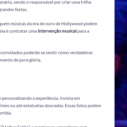
nário, sendo o responsável por criar uma trilha
randes festas.
 toquem músicas da era de ouro de Hollywood podem
deia é contratar uma
intervenção musical
para a
Os convidados poderão se sentir como verdadeiras
mento de pura glória.
 personalizando a experiência. Invista em
ilmes ou até estatuetas douradas. Essas fotos podem
rtida.
 “Melhor Estilo”, e premiar os vencedores com