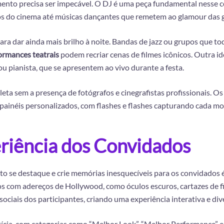
mento precisa ser impecável. O DJ é uma peça fundamental nesse ce
os do cinema até músicas dançantes que remetem ao glamour das g
para dar ainda mais brilho à noite. Bandas de jazz ou grupos que
ormances teatrais
podem recriar cenas de filmes icônicos. Outra i
u pianista, que se apresentem ao vivo durante a festa.
leta sem a presença de fotógrafos e cinegrafistas profissionais. 
painéis personalizados, com flashes e flashes capturando cada mo
riência dos Convidados
o se destaque e crie memórias inesquecíveis para os convidados é
s com adereços de Hollywood, como óculos escuros, cartazes de f
ociais dos participantes, criando uma experiência interativa e dive
ctícia, com categorias como “Melhor Look”, “Melhor Performance” e