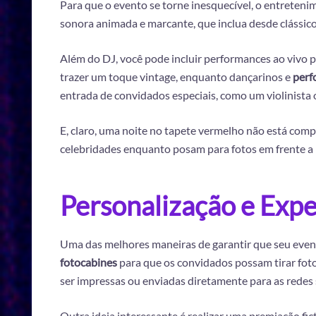
Para que o evento se torne inesquecível, o entreteni
sonora animada e marcante, que inclua desde clássic
Além do DJ, você pode incluir performances ao vivo 
trazer um toque vintage, enquanto dançarinos e
perf
entrada de convidados especiais, como um violinista o
E, claro, uma noite no tapete vermelho não está comp
celebridades enquanto posam para fotos em frente a 
Personalização e Expe
Uma das melhores maneiras de garantir que seu event
fotocabines
para que os convidados possam tirar foto
ser impressas ou enviadas diretamente para as redes s
Outra ideia interessante é realizar uma premiação fi