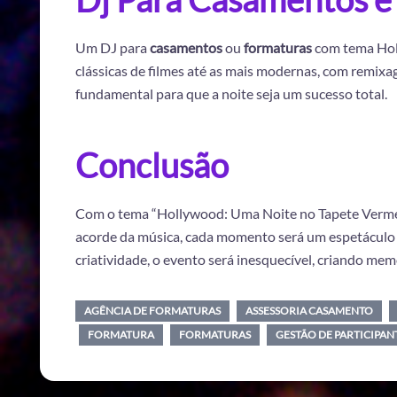
Um DJ para
casamentos
ou
formaturas
com tema Holl
clássicas de filmes até as mais modernas, com remixa
fundamental para que a noite seja um sucesso total.
Conclusão
Com o tema “Hollywood: Uma Noite no Tapete Vermelho
acorde da música, cada momento será um espetáculo 
criatividade, o evento será inesquecível, criando me
AGÊNCIA DE FORMATURAS
ASSESSORIA CASAMENTO
FORMATURA
FORMATURAS
GESTÃO DE PARTICIPAN