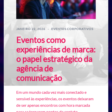
JANEIRO 22, 2026
EVENTOS CORPORATIVOS
Eventos como
experiências de marca:
o papel estratégico da
agência de
comunicação
Em um mundo cada vez mais conectado e
sensível às experiências, os eventos deixaram
de ser apenas encontros com hora marcada
para se tornarem pontos de contato