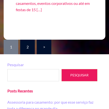
casamentos, eventos corporativos ou até em
festas de 15 […]
Paginação
1
2
>
de
posts
Pesquisar
PESQUISAR
Posts Recentes
Assessoria para casamento: por que esse serviço faz
toda a diferença no grande dia