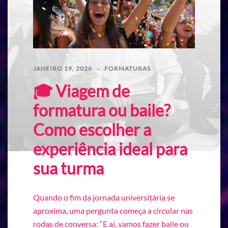
JANEIRO 19, 2026
FORMATURAS
🎓 Viagem de
formatura ou baile?
Como escolher a
experiência ideal para
sua turma
Quando o fim da jornada universitária se
aproxima, uma pergunta começa a circular nas
rodas de conversa: “E aí, vamos fazer baile ou