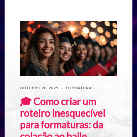
OUTUBRO 20, 2025
FORMATURAS
🎓 Como criar um
roteiro inesquecível
para formaturas: da
colação ao baile