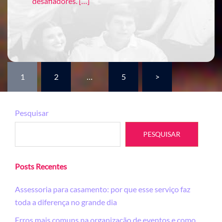
desafiadores. […]
Paginação
1
2
…
5
>
de
posts
Pesquisar
PESQUISAR
Posts Recentes
Assessoria para casamento: por que esse serviço faz
toda a diferença no grande dia
Erros mais comuns na organização de eventos e como