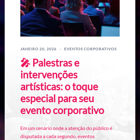
JANEIRO 20, 2026
EVENTOS CORPORATIVOS
🎤 Palestras e
intervenções
artísticas: o toque
especial para seu
evento corporativo
Em um cenário onde a atenção do público é
disputada a cada segundo, eventos