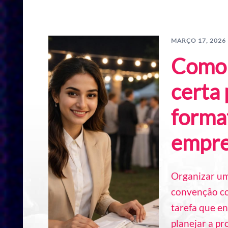
MARÇO 17, 2026
Como 
certa 
forma
empre
Organizar um
convenção co
tarefa que en
planejar a p