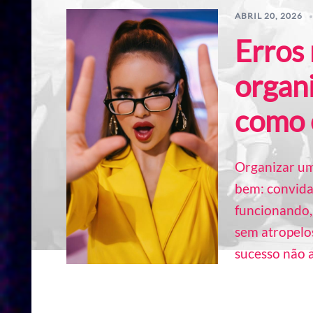
ABRIL 20, 2026
Erros
organ
como 
Organizar um
bem: convida
funcionando,
sem atropelo
sucesso não a