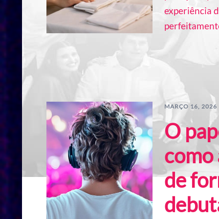
experiência d
perfeitament
MARÇO 16, 2026
O pap
como a
de fo
debut