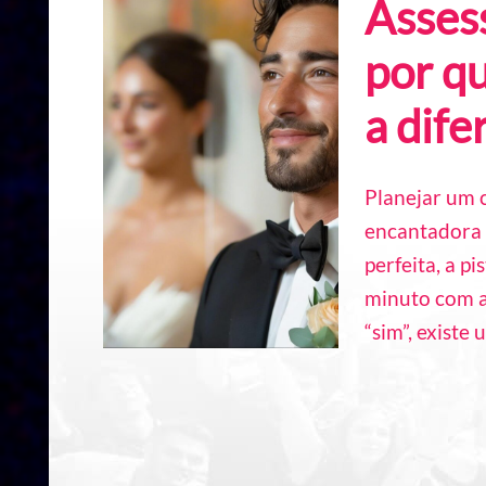
Asses
por qu
a dife
Planejar um
encantadora 
perfeita, a pi
minuto com a
“sim”, existe