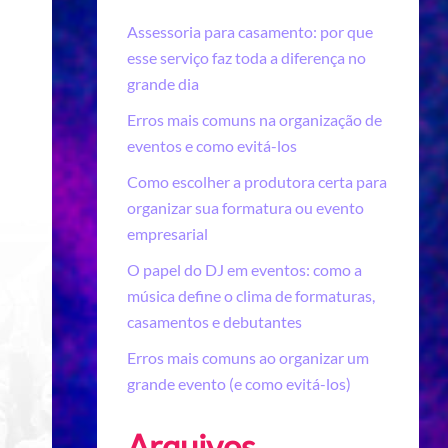
Assessoria para casamento: por que
esse serviço faz toda a diferença no
grande dia
Erros mais comuns na organização de
eventos e como evitá-los
Como escolher a produtora certa para
organizar sua formatura ou evento
empresarial
O papel do DJ em eventos: como a
música define o clima de formaturas,
casamentos e debutantes
Erros mais comuns ao organizar um
grande evento (e como evitá-los)
Arquivos