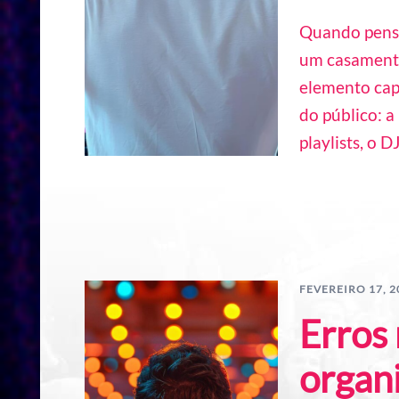
Quando pensa
um casamento
elemento cap
do público: a
playlists, o D
FEVEREIRO 17, 2
Erros
organ