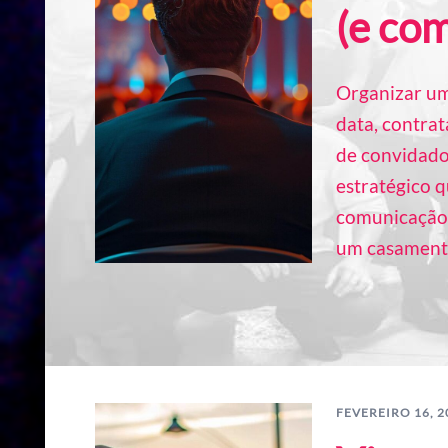
(e com
Organizar um
data, contrat
de convidado
estratégico q
comunicação 
um casament
FEVEREIRO 16, 2