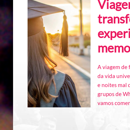
Viage
trans
experi
memo
A viagem de 
da vida unive
e noites mal
grupos de Wh
vamos comem